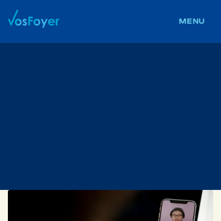
ABOUT US
MENU
CONTACT US
CAREERS
BLOG
We post daily
@vosFoyer
everywhe