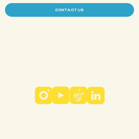
CONTACT US
Case Study
Service
About Us
Blog
Careers
© 2024 PT Vosfoyer Rumah Kreasi
Privacy Policy
ehensive Creative Agen