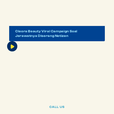
Cleora Beauty Viral Campaign Soal
Jerawatnya Diserang Netizen
LET’S
DRAFT
YOUR
NEXT
CHAPTER
CALL US